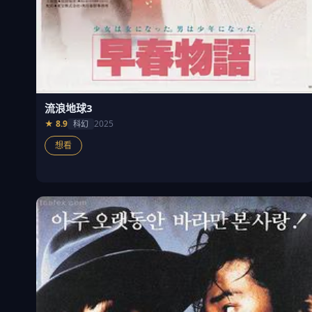
流浪地球3
★ 8.9
2025
科幻
想看