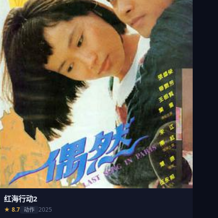
红海行动2
★ 8.7
2025
动作