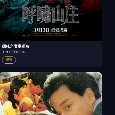
哪吒之魔童闹海
★ 9.1
2025
动画
想看