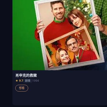
肖申克的救赎
★ 9.7
1994
剧情
想看